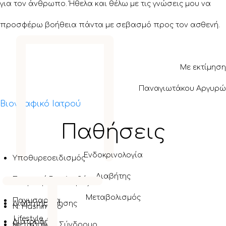
για τον άνθρωπο. Ήθελα και θέλω με τις γνώσεις μου να
Π
προσφέρω βοήθεια πάντα με σεβασμό προς τον ασθενή.
Με εκτίμηση
Παναγιωτάκου Αργυρώ
Βιογραφικό Ιατρού
Παθήσεις
Ενδοκρινολογία
Υποθυρεοειδισμός
Διαβήτης
Σακχαρώδης Διαβήτης
Υπερθυρεοειδισμός
Μεταβολισμός
Παχυσαρκία
Διαβήτης Κύησης
Ν. Hashimoto
Lifestyle
Διατροφή
Μεταβολικό Σύνδρομο