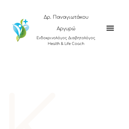
Δρ. Παναγιωτάκου
Αργυρώ
Ενδοκρινολόγος Διαβητολόγος
Health & Life Coach
Υποθυρεοειδισμός,
Υπερθυρεοειδισμός, Ν.Hashimoto,
Ν.Graves, Όζοι θυρεοειδούς,
Βρογχοκήλη, Καρκίνος θυρεοειδούς
Διαταραχές Θυρεοειδούς