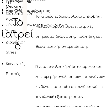
Τ
Προ-Διαβήτης
Εμμηνόπαυση
Medicine
Σωματική
Λιπώδης Νόσος Ήπατος
Ινσουλινοαντίσταση
Οστεοπόρωση
Το Ιατρείο Ενδοκρινολογίας, Διαβήτη,
Το
Άσκηση
Σύνδρομο Πολυκυστικών Ωοθηκών
Μεταβολισμού παρέχει ιατρικές
ιατρεί
Ύπνος
υπηρεσίες διάγνωσης, πρόληψης και
Διαχείριση
ο
θεραπευτικής αντιμετώπισης.
Stress
Κοινωνικές
Γίνεται αναλυτική λήψη ιστορικού και
Επαφές
λεπτομερής ανάλυση των παραγόντων
κινδύνου, τα οποία σε συνδυασμό με
την κλινική εξέταση και τον
συμπληρωματικό εργαστηριακό και